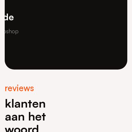
meer cases zien?
ode
bekijk alles
webshop
reviews
klanten
aan het
woord