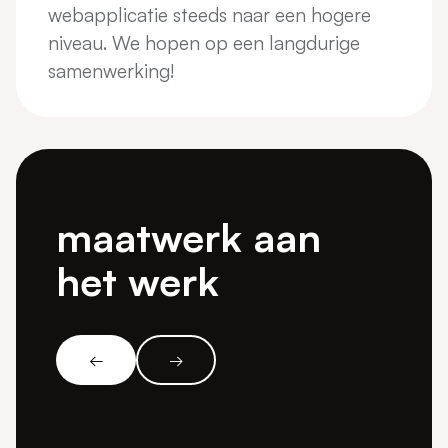
webapplicatie steeds naar een hogere
niveau. We hopen op een langdurige
samenwerking!
maatwerk aan
het werk
←
→