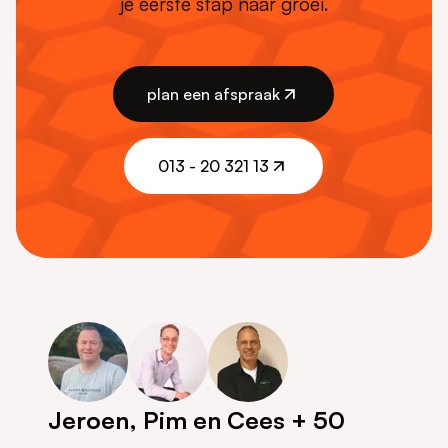
je eerste stap naar groei.
plan een afspraak
plan een afspraak
013 - 20 321 13
013 - 20 321 13
Jeroen, Pim en Cees + 50