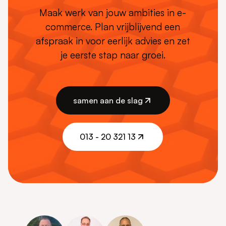
Maak werk van jouw ambities in e-
commerce. Plan vrijblijvend een
afspraak in voor eerlijk advies en zet
je eerste stap naar groei.
samen aan de slag
samen aan de slag
013 - 20 321 13
013 - 20 321 13