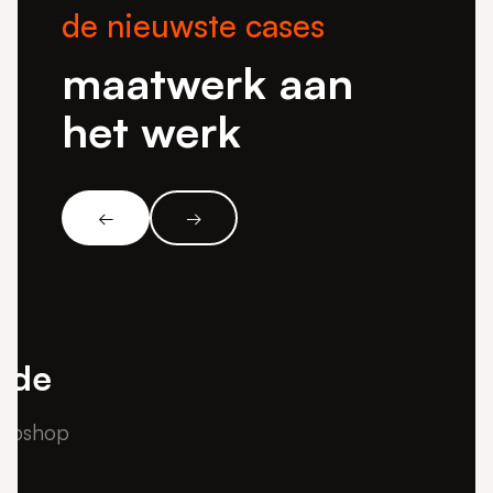
de nieuwste cases
maatwerk aan
het werk
←
→
meer cases zien?
ode
bekijk alles
webshop