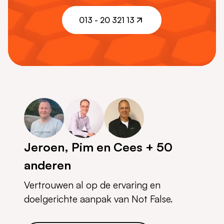
plan een afspraak
013 - 20 321 13
013 - 20 321 13
Jeroen, Pim en Cees + 50
anderen
Vertrouwen al op de ervaring en
doelgerichte aanpak van Not False.