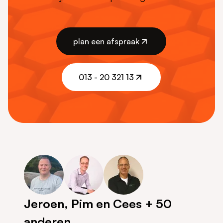
plan een afspraak
plan een afspraak
013 - 20 321 13
013 - 20 321 13
Jeroen, Pim en Cees + 50
anderen