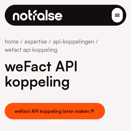
home
expertise
api-koppelingen
wefact api koppeling
weFact API
koppeling
weFact API koppeling laten maken
weFact API koppeling laten maken