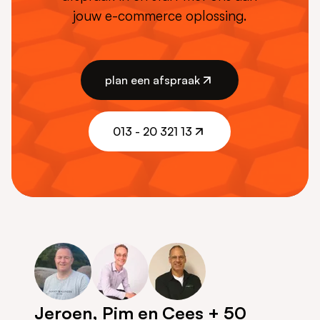
jouw e-commerce oplossing.
plan een afspraak
plan een afspraak
013 - 20 321 13
013 - 20 321 13
Jeroen, Pim en Cees + 50